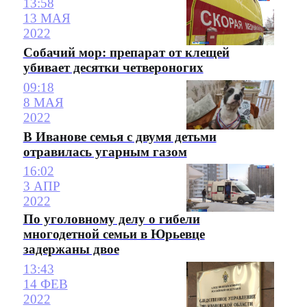
13:58
13 МАЯ
2022
Собачий мор: препарат от клещей
убивает десятки четвероногих
09:18
8 МАЯ
2022
В Иванове семья с двумя детьми
отравилась угарным газом
16:02
3 АПР
2022
По уголовному делу о гибели
многодетной семьи в Юрьевце
задержаны двое
13:43
14 ФЕВ
2022