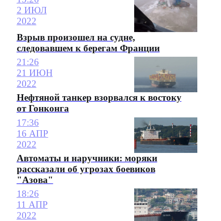
2 ИЮЛ
2022
Взрыв произошел на судне,
следовавшем к берегам Франции
21:26
21 ИЮН
2022
Нефтяной танкер взорвался к востоку
от Гонконга
17:36
16 АПР
2022
Автоматы и наручники: моряки
рассказали об угрозах боевиков
"Азова"
18:26
11 АПР
2022