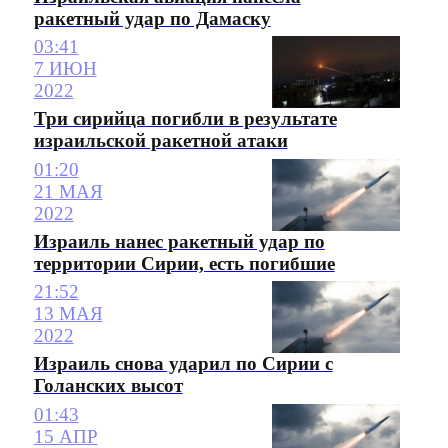
ракетный удар по Дамаску
03:41
7 ИЮН
2022
Три сирийца погибли в результате
израильской ракетной атаки
01:20
21 МАЯ
2022
Израиль нанес ракетный удар по
территории Сирии, есть погибшие
21:52
13 МАЯ
2022
Израиль снова ударил по Сирии с
Голанских высот
01:43
15 АПР