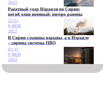
2022
Ракетный удар Израиля по Сирии:
погиб один военный, пятеро ранены
22:51
9 ФЕВ
2022
В Сирии слышны взрывы, а в Израиле
– сирены системы ПВО
03:35
9 ФЕВ
2022