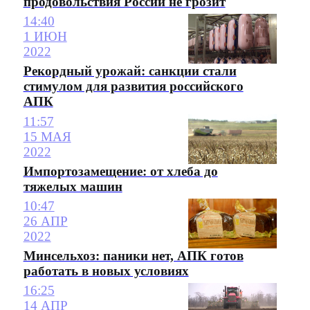
продовольствия России не грозит
14:40
1 ИЮН
2022
Рекордный урожай: санкции стали
стимулом для развития российского
АПК
11:57
15 МАЯ
2022
Импортозамещение: от хлеба до
тяжелых машин
10:47
26 АПР
2022
Минсельхоз: паники нет, АПК готов
работать в новых условиях
16:25
14 АПР