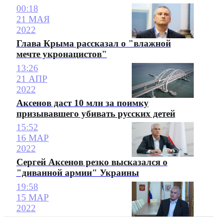
00:18
21 МАЯ
2022
Глава Крыма рассказал о "влажной
мечте укронацистов"
13:26
21 АПР
2022
Аксенов даст 10 млн за поимку
призывавшего убивать русских детей
15:52
16 МАР
2022
Сергей Аксенов резко высказался о
"диванной армии" Украины
19:58
15 МАР
2022