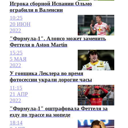
Игрока сборной Испании Ольмо
ограбили в Валенсии
10:25
20 ИЮН
2022
"Формула-1". Алонсо может заменить
Феттеля в Aston Martin
15:25
5 МАЯ
2022
У гонщика Леклера во время
фотосессии украли дорогие часы
11:15
21 АПР
2022
"Формула-1" оштрафовала Феттеля за
езду по трассе на мопеде
18:14