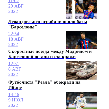
11:02
29 АВГ
2022
Левандовского ограбили около базы
"Барселоны"
22:54
18 АВГ
2022
Скоростные поезда между Мадридом и
Барселоной встали из-за кражи
12:31
8 АВГ
2022
Футболиста "Реала" обокрали на
Ибице
14:46
9 ИЮЛ
2022