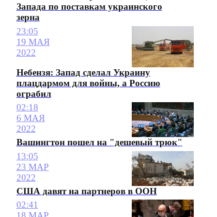
Запада по поставкам украинского
зерна
23:05
19 МАЯ
2022
Небензя: Запад сделал Украину
плацдармом для войны, а Россию
ограбил
02:18
6 МАЯ
2022
Вашингтон пошел на "дешевый трюк"
13:05
23 МАР
2022
США давят на партнеров в ООН
02:41
18 МАР