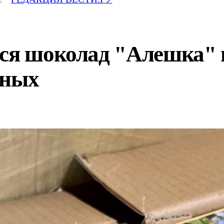
лся шоколад "Алешка" 
нных