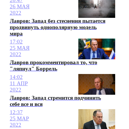
20:47
26 МАЯ
2022
Лавров: Запад без стеснения пытается
продвинуть однополярную модель
мира
17:02
25 МАЯ
2022
Лавров прокомментировал то, что
"ляпнул" Боррель
14:02
11 АПР
2022
Лавров: Запад стремится подчинить
себе все и вся
12:37
25 МАР
2022