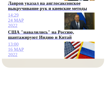
Лавров указал на англосаксонское
выкручивание рук и киевские методы
14:29
24 МАР
2022
США "навалились" на Россию,
шантажируют Индию и Китай
13:00
16 МАР
2022