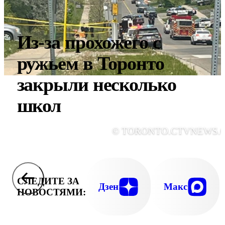
Из-за прохожего с
ружьем в Торонто
закрыли несколько
школ
© TORONTO.CTVNEWS.
СЛЕДИТЕ ЗА
Дзен
Макс
НОВОСТЯМИ: