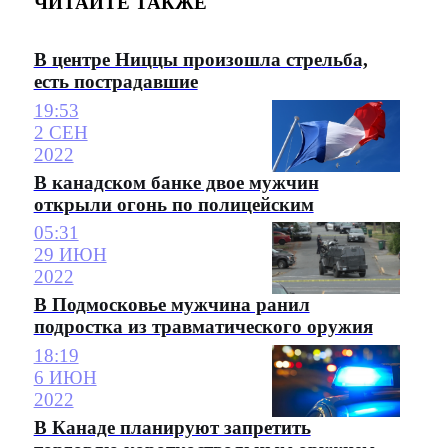
ЧИТАЙТЕ ТАКЖЕ
В центре Ниццы произошла стрельба,
есть пострадавшие
19:53
2 СЕН
2022
В канадском банке двое мужчин
открыли огонь по полицейским
05:31
29 ИЮН
2022
В Подмосковье мужчина ранил
подростка из травматического оружия
18:19
6 ИЮН
2022
В Канаде планируют запретить