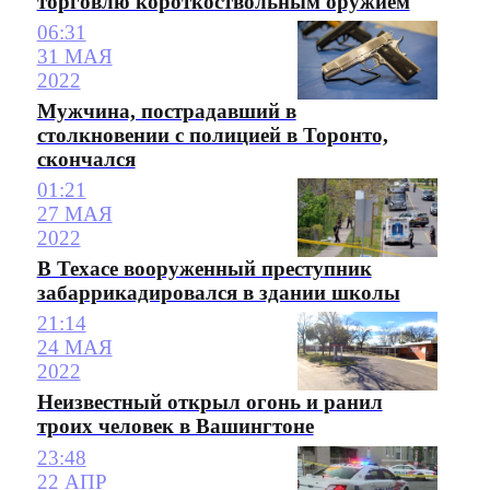
торговлю короткоствольным оружием
06:31
31 МАЯ
2022
Мужчина, пострадавший в
столкновении с полицией в Торонто,
скончался
01:21
27 МАЯ
2022
В Техасе вооруженный преступник
забаррикадировался в здании школы
21:14
24 МАЯ
2022
Неизвестный открыл огонь и ранил
троих человек в Вашингтоне
23:48
22 АПР