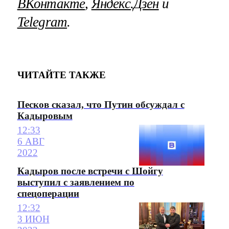
ВКонтакте
,
Яндекс.Дзен
и
Telegram
.
ЧИТАЙТЕ ТАКЖЕ
Песков сказал, что Путин обсуждал с
Кадыровым
12:33
6 АВГ
2022
Кадыров после встречи с Шойгу
выступил с заявлением по
спецоперации
12:32
3 ИЮН