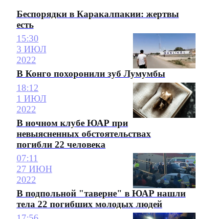
Беспорядки в Каракалпакии: жертвы
есть
15:30
3 ИЮЛ
2022
В Конго похоронили зуб Лумумбы
18:12
1 ИЮЛ
2022
В ночном клубе ЮАР при
невыясненных обстоятельствах
погибли 22 человека
07:11
27 ИЮН
2022
В подпольной "таверне" в ЮАР нашли
тела 22 погибших молодых людей
17:56