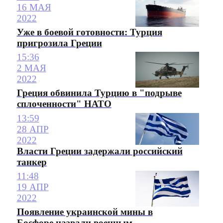
16 МАЯ
2022
Уже в боевой готовности: Турция
пригрозила Греции
15:36
2 МАЯ
2022
Греция обвинила Турцию в "подрыве
сплоченности" НАТО
13:59
28 АПР
2022
Власти Греции задержали российский
танкер
11:48
19 АПР
2022
Появление украинской мины в
Босфоре назвали военным