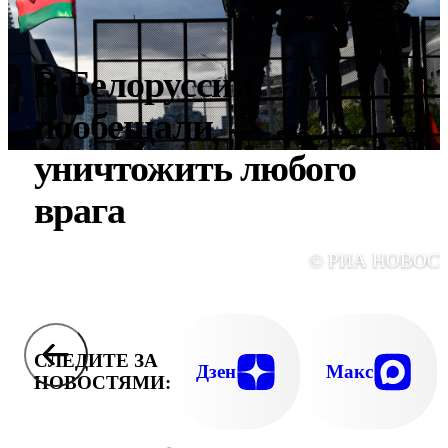
В Белоруссии
пообещали
уничтожить любого
врага
© РИА НОВОС
СЛЕДИТЕ ЗА
Дзен
Макс
НОВОСТЯМИ: