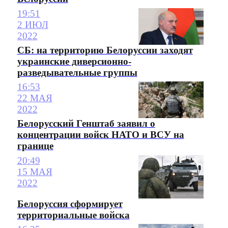
19:51
2 ИЮЛ
2022
СБ: на территорию Белоруссии заходят
украинские диверсионно-
разведывательные группы
16:53
22 МАЯ
2022
Белорусский Генштаб заявил о
концентрации войск НАТО и ВСУ на
границе
20:49
15 МАЯ
2022
Белоруссия сформирует
территориальные войска