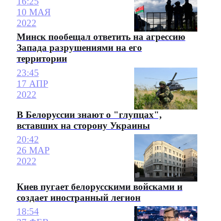
16:25
10 МАЯ
2022
Минск пообещал ответить на агрессию
Запада разрушениями на его
территории
23:45
17 АПР
2022
В Белоруссии знают о "глупцах",
вставших на сторону Украины
20:42
26 МАР
2022
Киев пугает белорусскими войсками и
создает иностранный легион
18:54