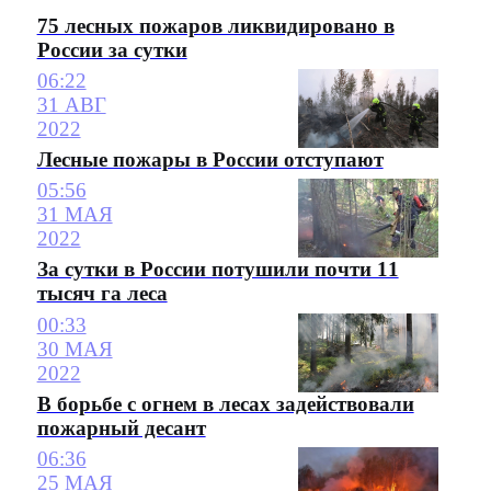
75 лесных пожаров ликвидировано в
России за сутки
06:22
31 АВГ
2022
Лесные пожары в России отступают
05:56
31 МАЯ
2022
За сутки в России потушили почти 11
тысяч га леса
00:33
30 МАЯ
2022
В борьбе с огнем в лесах задействовали
пожарный десант
06:36
25 МАЯ