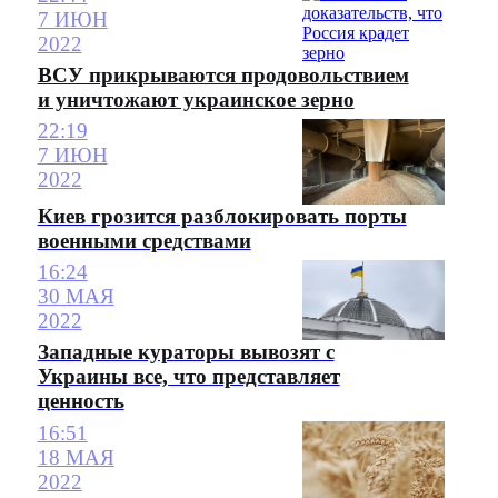
7 ИЮН
2022
ВСУ прикрываются продовольствием
и уничтожают украинское зерно
22:19
7 ИЮН
2022
Киев грозится разблокировать порты
военными средствами
16:24
30 МАЯ
2022
Западные кураторы вывозят с
Украины все, что представляет
ценность
16:51
18 МАЯ
2022