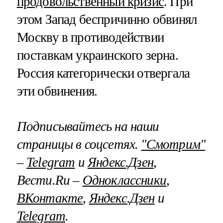
продовольственный кризис
. При
этом Запад беспричинно обвинял
Москву в противодействии
поставкам украинского зерна.
Россия категорически отвергала
эти обвинения.
Подписывайтесь на наши
страницы в соцсетях.
"Смотрим"
–
Telegram
и
Яндекс.Дзен
,
Вести.Ru –
Одноклассники
,
ВКонтакте
,
Яндекс.Дзен
и
Telegram
.