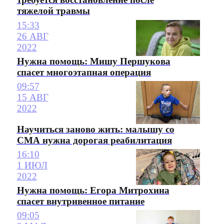
тяжелой травмы
15:33
26 АВГ
2022
Нужна помощь: Мишу Першукова
спасет многоэтапная операция
09:57
15 АВГ
2022
Научиться заново жить: малышу со
СМА нужна дорогая реабилитация
16:10
1 ИЮЛ
2022
Нужна помощь: Егора Митрохина
спасет внутривенное питание
09:05