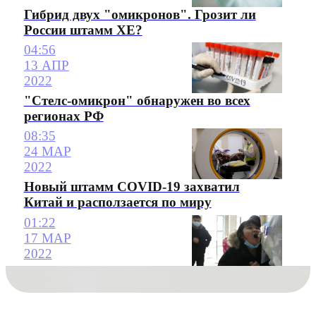
Гибрид двух "омикронов". Грозит ли
России штамм ХE?
04:56
13 АПР
2022
"Стелс-омикрон" обнаружен во всех
регионах РФ
08:35
24 МАР
2022
Новый штамм COVID-19 захватил
Китай и расползается по миру
01:22
17 МАР
2022