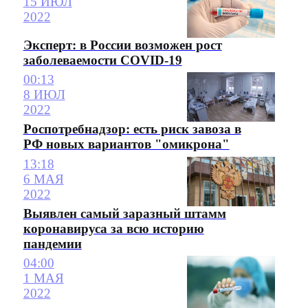
15 ИЮЛ
2022
Эксперт: в России возможен рост
заболеваемости COVID-19
00:13
8 ИЮЛ
2022
Роспотребнадзор: есть риск завоза в
РФ новых вариантов "омикрона"
13:18
6 МАЯ
2022
Выявлен самый заразный штамм
коронавируса за всю историю
пандемии
04:00
1 МАЯ
2022