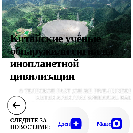
Китайские учёные
обнаружили сигналы
инопланетной
цивилизации
© ТЕЛЕСКОП FAST (ОН ЖЕ FIVE-HUNDRE
METER APERTURE SPHERICAL RAD
TELESCOPE) ТАКЖЕ НАЗЫВАЮТ SKY EY
ИЛИ "НЕБЕСНЫЙ ГЛАЗ"., ФОТО OU DONGQ
XINHUA/ZUMA/NATUR
СЛЕДИТЕ ЗА
Дзен
Макс
НОВОСТЯМИ: