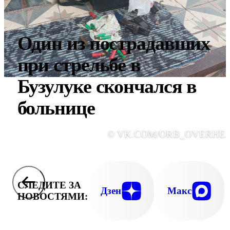
Один из пострадавших
при стрельбе в
Бузулуке скончался в
больнице
© VK.COM/ORB_OVERHE
СЛЕДИТЕ ЗА
Дзен
Макс
НОВОСТЯМИ: