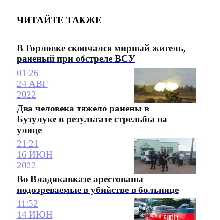
ЧИТАЙТЕ ТАКЖЕ
В Горловке скончался мирный житель,
раненый при обстреле ВСУ
01:26
24 АВГ
2022
Два человека тяжело ранены в
Бузулуке в результате стрельбы на
улице
21:21
16 ИЮН
2022
Во Владикавказе арестованы
подозреваемые в убийстве в больнице
11:52
14 ИЮН