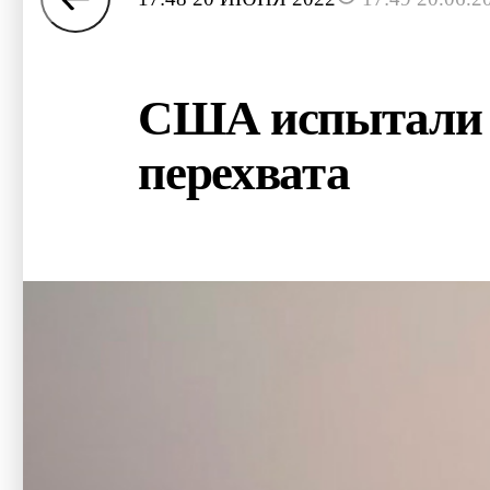
США испытали б
перехвата