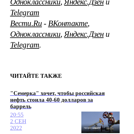
Одноклассники
,
Яндекс.Дзен
и
Telegram
Вести.Ru
‐
ВКонтакте
,
Одноклассники
,
Яндекс.Дзен
и
Telegram
.
ЧИТАЙТЕ ТАКЖЕ
"Семерка" хочет, чтобы российская
нефть стоила 40-60 долларов за
баррель
20:55
2 СЕН
2022