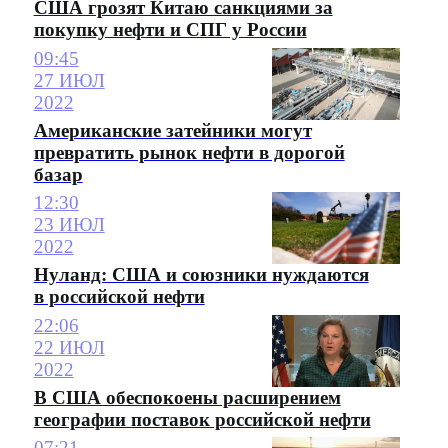
США грозят Китаю санкциями за
покупку нефти и СПГ у России
09:45
27 ИЮЛ
2022
Американские затейники могут
превратить рынок нефти в дорогой
базар
12:30
23 ИЮЛ
2022
Нуланд: США и союзники нуждаются
в российской нефти
22:06
22 ИЮЛ
2022
В США обеспокоены расширением
географии поставок российской нефти
07:21