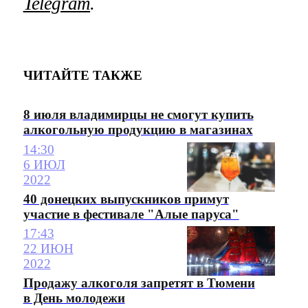
Telegram
.
ЧИТАЙТЕ ТАКЖЕ
8 июля владимирцы не смогут купить
алкогольную продукцию в магазинах
14:30
6 ИЮЛ
2022
40 донецких выпускников примут
участие в фестивале "Алые паруса"
17:43
22 ИЮН
2022
Продажу алкоголя запретят в Тюмени
в День молодежи