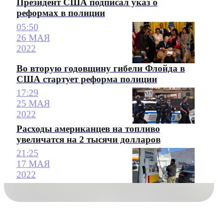
Президент США подписал указ о
реформах в полиции
05:50
26 МАЯ
2022
Во вторую годовщину гибели Флойда в
США стартует реформа полиции
17:29
25 МАЯ
2022
Расходы американцев на топливо
увеличатся на 2 тысячи долларов
21:25
17 МАЯ
2022