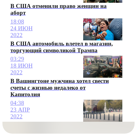
В США отменили право женщин на
аборт
18:08
24 ИЮН
2022
В США автомобиль влетел в магазин,
торгующий символикой Трампа
03:29
18 ИЮН
2022
В Вашингтоне мужчина хотел свести
счеты с жизнью недалеко от
Капитолия
04:38
23 АПР
2022