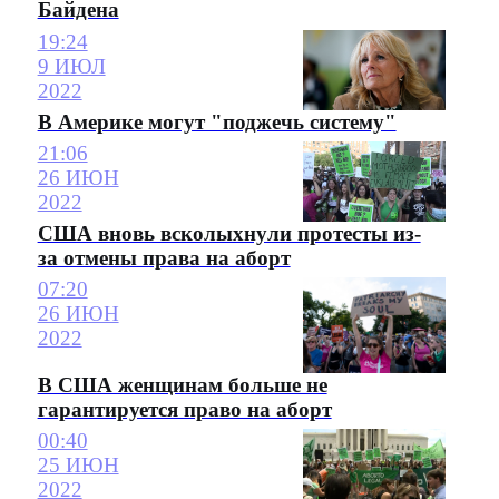
Байдена
19:24
9 ИЮЛ
2022
В Америке могут "поджечь систему"
21:06
26 ИЮН
2022
США вновь всколыхнули протесты из-
за отмены права на аборт
07:20
26 ИЮН
2022
В США женщинам больше не
гарантируется право на аборт
00:40
25 ИЮН
2022