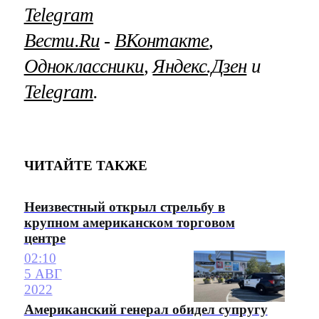
Telegram
Вести.Ru
‐
ВКонтакте
,
Одноклассники
,
Яндекс.Дзен
и
Telegram
.
ЧИТАЙТЕ ТАКЖЕ
Неизвестный открыл стрельбу в
крупном американском торговом
центре
02:10
5 АВГ
2022
Американский генерал обидел супругу