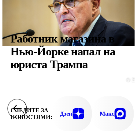
Работник магазина в
Нью-Йорке напал на
юриста Трампа
© E
СЛЕДИТЕ ЗА
Дзен
Макс
НОВОСТЯМИ: