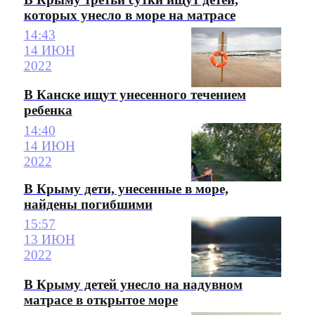
которых унесло в море на матрасе
14:43
14 ИЮН
2022
В Канске ищут унесенного течением
ребенка
14:40
14 ИЮН
2022
В Крыму дети, унесенные в море,
найдены погибшими
15:57
13 ИЮН
2022
В Крыму детей унесло на надувном
матрасе в открытое море