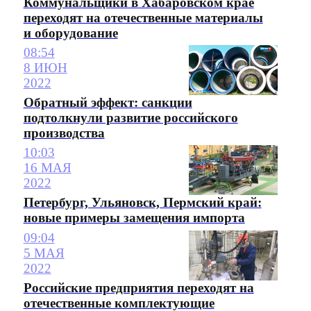
Коммунальщики в Хабаровском крае
переходят на отечественные материалы
и оборудование
08:54
8 ИЮН
2022
Обратный эффект: санкции
подтолкнули развитие российского
производства
10:03
16 МАЯ
2022
Петербург, Ульяновск, Пермский край:
новые примеры замещения импорта
09:04
5 МАЯ
2022
Российские предприятия переходят на
отечественные комплектующие