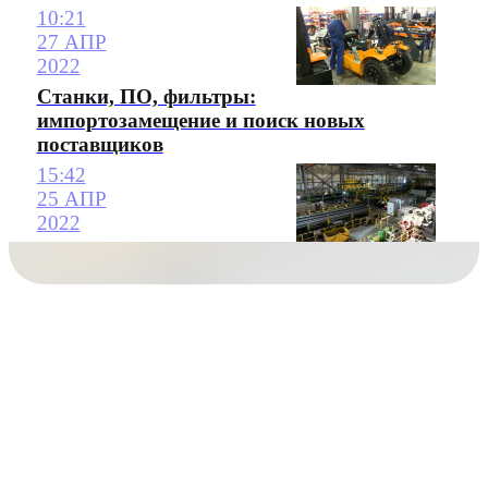
10:21
27 АПР
2022
Станки, ПО, фильтры:
импортозамещение и поиск новых
поставщиков
15:42
25 АПР
2022