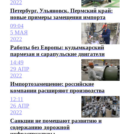
2022
Петербург, Ульяновск, Пермский край:
новые примеры замещения импорта
09:04
5 МАЯ
2022
Работы без Европы: кудымкарский
пармезан и сарапульские двигатели
14:49
29 АПР
2022
Импортозамещение: российские
компании расширяют производства
12:11
26 АПР
2022
Санкции не помешают развитию и
содержанию дорожной
инфраструктуры