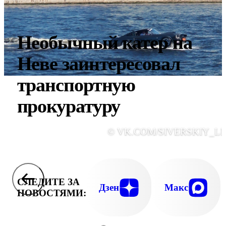
Необычный катер на
Неве заинтересовал
транспортную
прокуратуру
© VK.COM/SIVERSKIY_LI
СЛЕДИТЕ ЗА
Дзен
Макс
НОВОСТЯМИ: