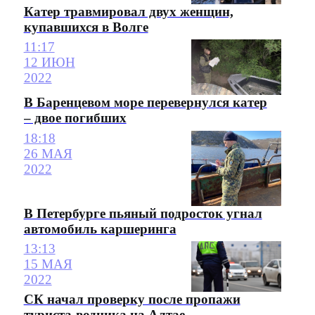
Катер травмировал двух женщин,
купавшихся в Волге
11:17
12 ИЮН
2022
В Баренцевом море перевернулся катер
– двое погибших
18:18
26 МАЯ
2022
В Петербурге пьяный подросток угнал
автомобиль каршеринга
13:13
15 МАЯ
2022
СК начал проверку после пропажи
туриста-водника на Алтае