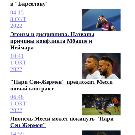
в "Барселону"
04:15
8 ОКТ
2022
Эгоизм и дисциплина. Названы
причины конфликта Мбаппе и
Неймара
10:41
1 ОКТ
2022
"Пари Сен-Жермен" предложит Месси
новый контракт
06:48
1 ОКТ
2022
Лионель Месси может покинуть "Пари
Сен-Жермен"
14:59