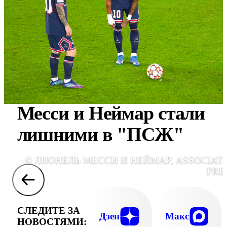
Месси и Неймар стали
лишними в "ПСЖ"
© ЛИОНЕЛЬ МЕССИ И НЕЙМАР, ASSOCIAT
PRE
СЛЕДИТЕ ЗА
Дзен
Макс
НОВОСТЯМИ: