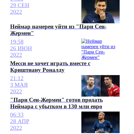
29 СЕН
2022
Неймар намерен уйти из "Пари Сен-
Жермен"
19:58
26 ИЮН
2022
Месси не хочет играть вместе с
Криштиану Роналду
21:12
3 МАЯ
2022
"Пари Сен-Жермен" готов продать
Неймара с убытком в 130 млн евро
06:33
28 АПР
2022