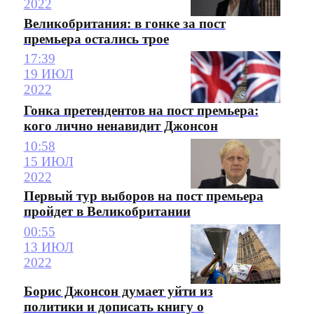
2022
Великобритания: в гонке за пост
премьера остались трое
17:39
19 ИЮЛ
2022
Гонка претендентов на пост премьера:
кого лично ненавидит Джонсон
10:58
15 ИЮЛ
2022
Первый тур выборов на пост премьера
пройдет в Великобритании
00:55
13 ИЮЛ
2022
Борис Джонсон думает уйти из
политики и дописать книгу о