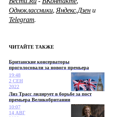
Вести.Ru
‐
ВКонтакте
,
Одноклассники
,
Яндекс.Дзен
и
Telegram
.
ЧИТАЙТЕ ТАКЖЕ
Британские консерваторы
проголосовали за нового премьера
19:48
2 СЕН
2022
Лиз Трасс лидирует в борьбе за пост
премьера Великобритании
10:07
14 АВГ