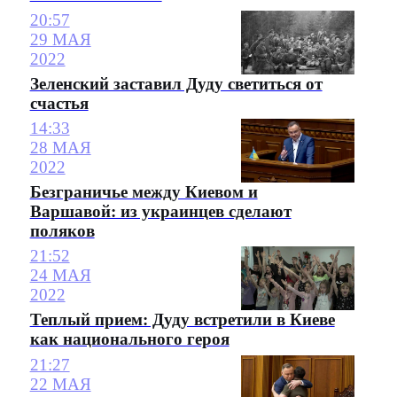
20:57
29 МАЯ
2022
Зеленский заставил Дуду светиться от
счастья
14:33
28 МАЯ
2022
Безграничье между Киевом и
Варшавой: из украинцев сделают
поляков
21:52
24 МАЯ
2022
Теплый прием: Дуду встретили в Киеве
как национального героя
21:27
22 МАЯ