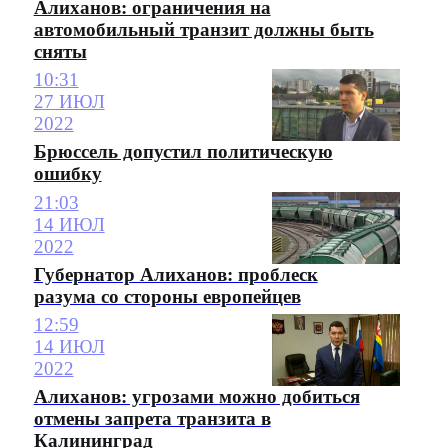
Алиханов: ограничения на
автомобильный транзит должны быть
сняты
10:31
27 ИЮЛ
2022
Брюссель допустил политическую
ошибку
21:03
14 ИЮЛ
2022
Губернатор Алиханов: проблеск
разума со стороны европейцев
12:59
14 ИЮЛ
2022
Алиханов: угрозами можно добиться
отмены запрета транзита в
Калининград