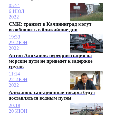
05:21
6 ИЮЛ
2022
СМИ: транзит в Калининград могут
возобновить в ближайшие дни
19:33
29 ИЮН
2022
Антон Алиханов: переориентация на
морские пути не приведет к задержке
грузов
11:14
22 ИЮН
2022
Алиханов: санкционные товары будут
доставляться водным путем
20:18
20 ИЮН