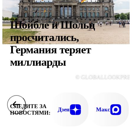
Шойбле и Шольц
просчитались,
Германия теряет
миллиарды
© GLOBALLOOKPRE
СЛЕДИТЕ ЗА
Дзен
Макс
НОВОСТЯМИ: