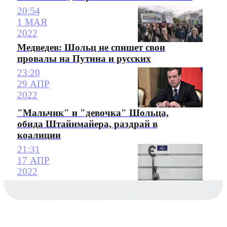
20:54
1 МАЯ
2022
Медведев: Шольц не спишет свои
провалы на Путина и русских
23:20
29 АПР
2022
"Мальчик" и "девочка" Шольца,
обида Штайнмайера, раздрай в
коалиции
21:31
17 АПР
2022