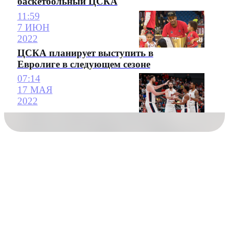
баскетбольный ЦСКА
11:59
7 ИЮН
2022
ЦСКА планирует выступить в
Евролиге в следующем сезоне
07:14
17 МАЯ
2022