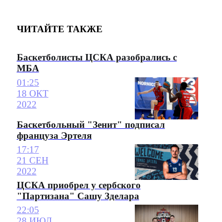
ЧИТАЙТЕ ТАКЖЕ
Баскетболисты ЦСКА разобрались с
МБА
01:25
18 ОКТ
2022
Баскетбольный "Зенит" подписал
француза Эртеля
17:17
21 СЕН
2022
ЦСКА приобрел у сербского
"Партизана" Сашу Зделара
22:05
28 ИЮЛ