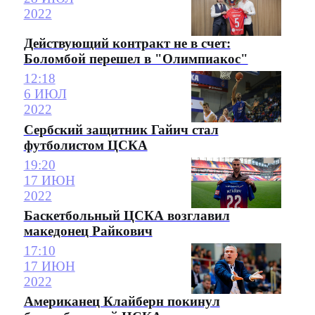
2022
Действующий контракт не в счет:
Боломбой перешел в "Олимпиакос"
12:18
6 ИЮЛ
2022
Сербский защитник Гайич стал
футболистом ЦСКА
19:20
17 ИЮН
2022
Баскетбольный ЦСКА возглавил
македонец Райкович
17:10
17 ИЮН
2022
Американец Клайберн покинул