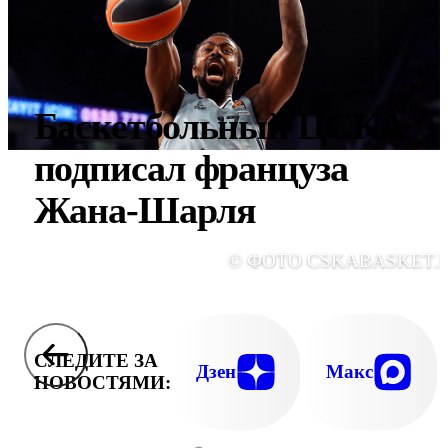
Баскетбольный ЦСКА
подписал француза
Жана-Шарля
© ФОТО CSKABASKET.
СЛЕДИТЕ ЗА
Дзен
Макс
НОВОСТЯМИ: