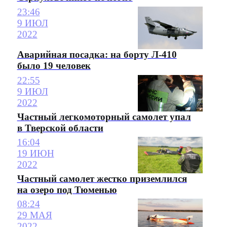
23:46
9 ИЮЛ
2022
Аварийная посадка: на борту Л-410
было 19 человек
22:55
9 ИЮЛ
2022
Частный легкомоторный самолет упал
в Тверской области
16:04
19 ИЮН
2022
Частный самолет жестко приземлился
на озеро под Тюменью
08:24
29 МАЯ
2022