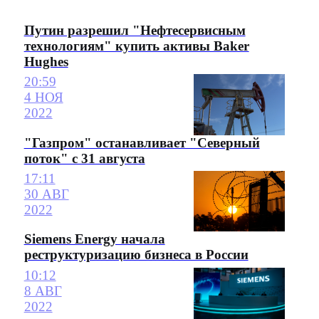
Путин разрешил "Нефтесервисным
технологиям" купить активы Baker
Hughes
20:59
4 НОЯ
2022
"Газпром" останавливает "Северный
поток" с 31 августа
17:11
30 АВГ
2022
Siemens Energy начала
реструктуризацию бизнеса в России
10:12
8 АВГ
2022