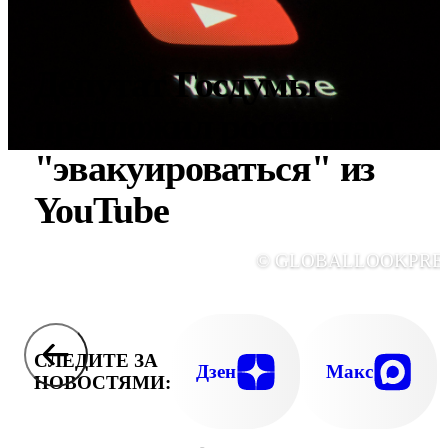
Депутат Госдумы
предложил россиянам
"эвакуироваться" из
YouTube
© GLOBALLOOKPRE
СЛЕДИТЕ ЗА
Дзен
Макс
НОВОСТЯМИ: