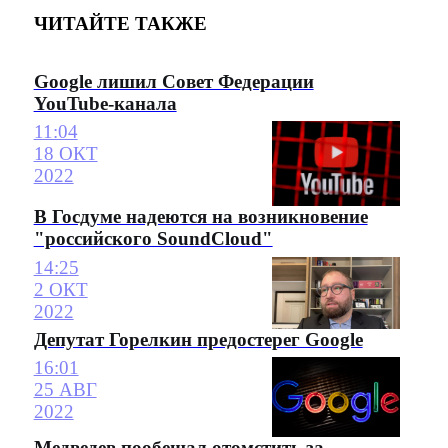
ЧИТАЙТЕ ТАКЖЕ
Google лишил Совет Федерации
YouTube-канала
11:04
18 ОКТ
2022
В Госдуме надеются на возникновение
"российского SoundCloud"
14:25
2 ОКТ
2022
Депутат Горелкин предостерег Google
16:01
25 АВГ
2022
Медведев пообещал отомстить за