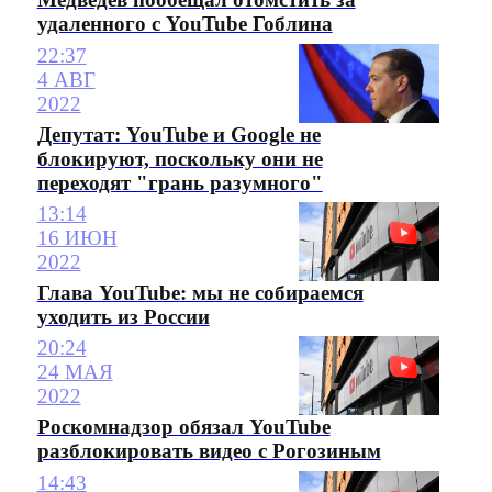
удаленного с YouTube Гоблина
22:37
4 АВГ
2022
Депутат: YouTube и Google не
блокируют, поскольку они не
переходят "грань разумного"
13:14
16 ИЮН
2022
Глава YouTube: мы не собираемся
уходить из России
20:24
24 МАЯ
2022
Роскомнадзор обязал YouTube
разблокировать видео с Рогозиным
14:43