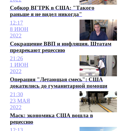
Собкор ВГТРК в США: "Такого
раньше я не видел никогда"
12:17
8 ИЮН
2022
Сокращение ВВП и инфляция. Штатам
предрекают рецессию
21:26
1 ИЮН
2022
Операция "Летающая смесь": США
докатились до гуманитарной помощи
21:30
23 МАЯ
2022
Маск: экономика США вошла в
рецессию
12:13