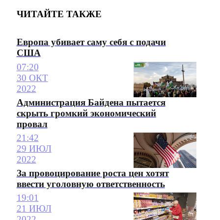
ЧИТАЙТЕ ТАКЖЕ
Европа убивает саму себя с подачи
США
07:20
30 ОКТ
2022
Администрация Байдена пытается
скрыть громкий экономический
провал
21:42
29 ИЮЛ
2022
За провоцирование роста цен хотят
ввести уголовную ответственность
19:01
21 ИЮЛ
2022