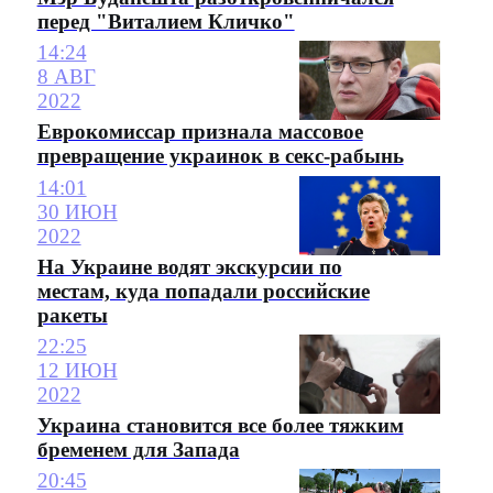
перед "Виталием Кличко"
14:24
8 АВГ
2022
Еврокомиссар признала массовое
превращение украинок в секс-рабынь
14:01
30 ИЮН
2022
На Украине водят экскурсии по
местам, куда попадали российские
ракеты
22:25
12 ИЮН
2022
Украина становится все более тяжким
бременем для Запада
20:45