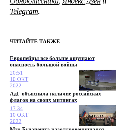
Одноклассники
,
Яндекс.Дзен
и
Telegram
.
ЧИТАЙТЕ ТАКЖЕ
Европейцы все больше ощущают
опасность большой войны
20:51
10 ОКТ
2022
АдГ объяснила наличие российских
флагов на своих митингах
17:34
10 ОКТ
2022
Мэр Будапешта разоткровенничался