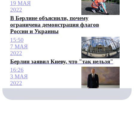
19 МАЯ
2022
В Берлине объяснили, почему
ограничена демонстрация флагов
России и Украины
15:50
7 МАЯ
2022
Берлин заявил Киеву, что "так нельзя"
16:26
3 МАЯ
2022