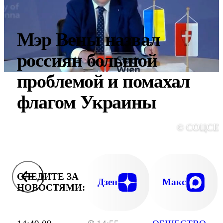
Мэр Вены назвал
россиян большой
проблемой и помахал
флагом Украины
© СОЦСЕ
СЛЕДИТЕ ЗА
Дзен
Макс
НОВОСТЯМИ: