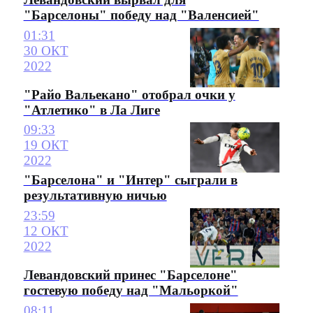
"Барселоны" победу над "Валенсией"
01:31
30 ОКТ
2022
"Райо Вальекано" отобрал очки у
"Атлетико" в Ла Лиге
09:33
19 ОКТ
2022
"Барселона" и "Интер" сыграли в
результативную ничью
23:59
12 ОКТ
2022
Левандовский принес "Барселоне"
гостевую победу над "Мальоркой"
08:11