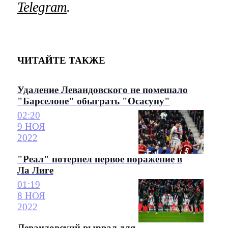
Telegram
.
ЧИТАЙТЕ ТАКЖЕ
Удаление Левандовского не помешало
"Барселоне" обыграть "Осасуну"
02:20
9 НОЯ
2022
"Реал" потерпел первое поражение в
Ла Лиге
01:19
8 НОЯ
2022
Левандовский вырвал для