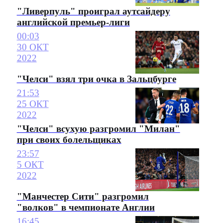
"Ливерпуль" проиграл аутсайдеру
английской премьер-лиги
00:03
30 ОКТ
2022
"Челси" взял три очка в Зальцбурге
21:53
25 ОКТ
2022
"Челси" всухую разгромил "Милан"
при своих болельщиках
23:57
5 ОКТ
2022
"Манчестер Сити" разгромил
"волков" в чемпионате Англии
16:45