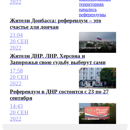
2022
Жители Донбасса: референдум – это
счастье для дончан
21:04
20 СЕН
2022
Жители ДНР, ЛНР, Херсона и
Запорожья свою судьбу выберут сами
17:58
20 СЕН
2022
Референдум в ДНР состоится с 23 по 27
сентября
14:43
20 СЕН
2022