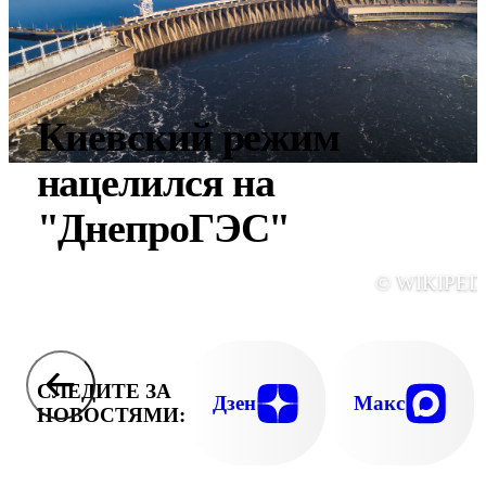
Киевский режим
нацелился на
"ДнепроГЭС"
© WIKIPED
СЛЕДИТЕ ЗА
Дзен
Макс
НОВОСТЯМИ: