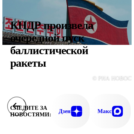
КНДР произвела
очередной пуск
баллистической
ракеты
© РИА НОВОС
СЛЕДИТЕ ЗА
Дзен
Макс
НОВОСТЯМИ: