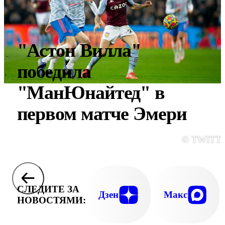
"Астон Вилла"
победила
"МанЮнайтед" в
первом матче Эмери
© TWITT
СЛЕДИТЕ ЗА
Дзен
Макс
НОВОСТЯМИ: