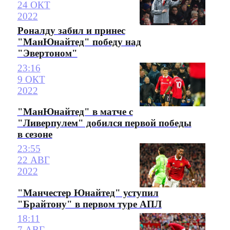
24 ОКТ
2022
Роналду забил и принес
"МанЮнайтед" победу над
"Эвертоном"
23:16
9 ОКТ
2022
"МанЮнайтед" в матче с
"Ливерпулем" добился первой победы
в сезоне
23:55
22 АВГ
2022
"Манчестер Юнайтед" уступил
"Брайтону" в первом туре АПЛ
18:11
7 АВГ