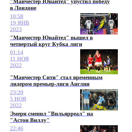
"Манчестер Юнайтед" упустил победу
в Лондоне
10:58
19 ЯНВ
2023
"Манчестер Юнайтед" вышел в
четвертый круг Кубка лиги
01:14
11 НОЯ
2022
"Манчестер Сити" стал временным
лидером премьер-лиги Англии
23:20
5 НОЯ
2022
Эмери сменил "Вильярреал" на
"Астон Виллу"
22:46