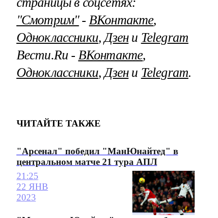
страницы в соцсетях:
"Смотрим"
‐
ВКонтакте
,
Одноклассники
,
Дзен
и
Telegram
Вести.Ru ‐
ВКонтакте
,
Одноклассники
,
Дзен
и
Telegram
.
ЧИТАЙТЕ ТАКЖЕ
"Арсенал" победил "МанЮнайтед" в
центральном матче 21 тура АПЛ
21:25
22 ЯНВ
2023