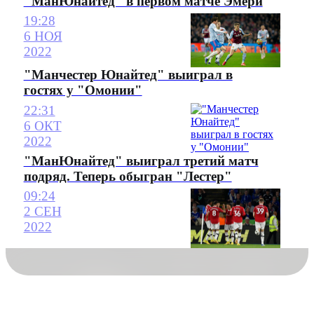
"МанЮнайтед" в первом матче Эмери
19:28
6 НОЯ
2022
"Манчестер Юнайтед" выиграл в
гостях у "Омонии"
22:31
6 ОКТ
2022
"МанЮнайтед" выиграл третий матч
подряд. Теперь обыгран "Лестер"
09:24
2 СЕН
2022