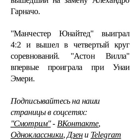
вышедший на замену Алехандро
Гарначо.
"Манчестер Юнайтед" выиграл
4:2 и вышел в четвертый круг
соревнований. "Астон Вилла"
впервые проиграла при Унаи
Эмери.
Подписывайтесь на наши
страницы в соцсетях:
"Смотрим"
‐
ВКонтакте
,
Одноклассники
,
Дзен
и
Telegram