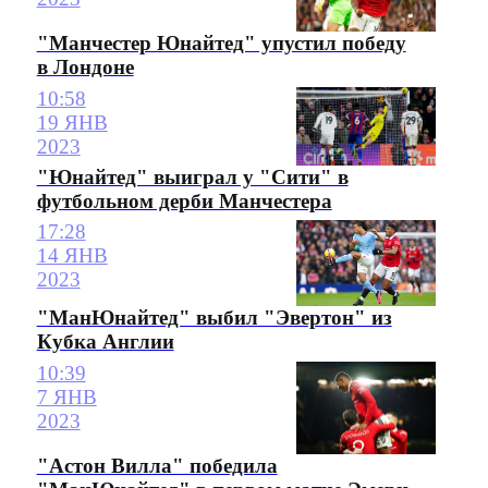
"Манчестер Юнайтед" упустил победу
в Лондоне
10:58
19 ЯНВ
2023
"Юнайтед" выиграл у "Сити" в
футбольном дерби Манчестера
17:28
14 ЯНВ
2023
"МанЮнайтед" выбил "Эвертон" из
Кубка Англии
10:39
7 ЯНВ
2023
"Астон Вилла" победила