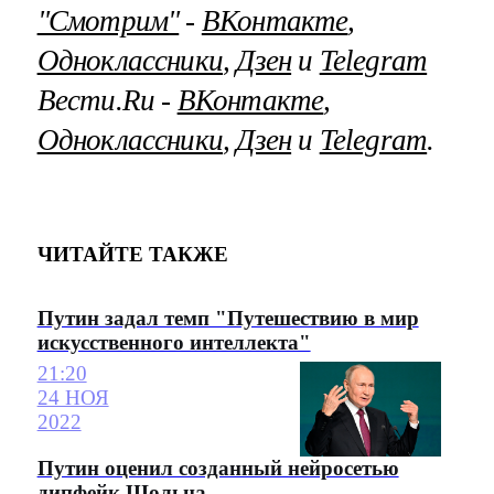
"Смотрим"
‐
ВКонтакте
,
Одноклассники
,
Дзен
и
Telegram
Вести.Ru ‐
ВКонтакте
,
Одноклассники
,
Дзен
и
Telegram
.
ЧИТАЙТЕ ТАКЖЕ
Путин задал темп "Путешествию в мир
искусственного интеллекта"
21:20
24 НОЯ
2022
Путин оценил созданный нейросетью
дипфейк Шольца