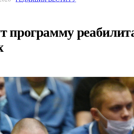
ут программу реабилит
х