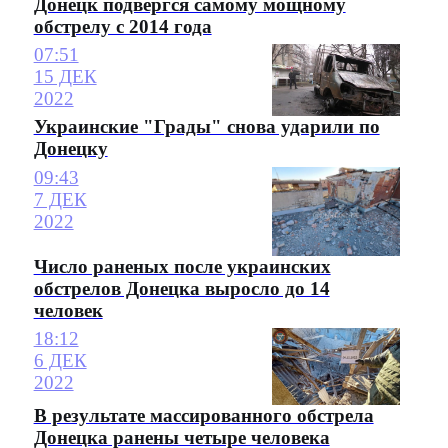
Донецк подвергся самому мощному
обстрелу с 2014 года
07:51
15 ДЕК
2022
Украинские "Грады" снова ударили по
Донецку
09:43
7 ДЕК
2022
Число раненых после украинских
обстрелов Донецка выросло до 14
человек
18:12
6 ДЕК
2022
В результате массированного обстрела
Донецка ранены четыре человека