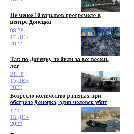
Не менее 10 взрывов прогремело в
центре Донецка
08:38
17 ДЕК
2022
Так по Донецку не били за все восемь
лет
21:18
15 ДЕК
2022
Возросло количество раненых при
обстреле Донецка, один человек убит
12:07
15 ДЕК
2022